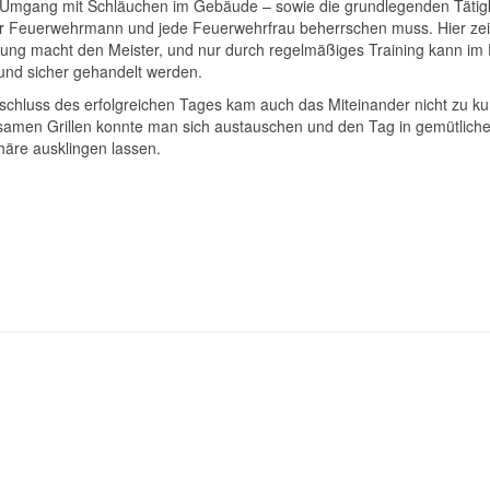
e Umgang mit Schläuchen im Gebäude – sowie die grundlegenden Tätigk
er Feuerwehrmann und jede Feuerwehrfrau beherrschen muss. Hier zei
bung macht den Meister, und nur durch regelmäßiges Training kann im E
 und sicher gehandelt werden.
chluss des erfolgreichen Tages kam auch das Miteinander nicht zu ku
amen Grillen konnte man sich austauschen und den Tag in gemütliche
äre ausklingen lassen.
r Beitrag: Zusammenarbeit weiter üben