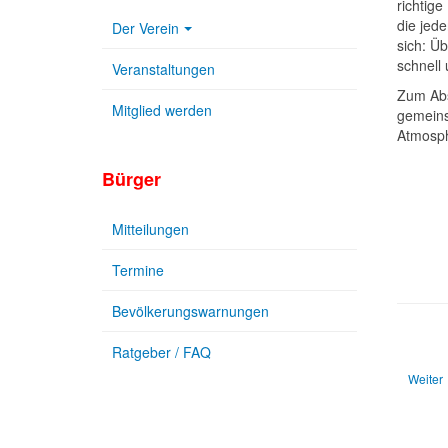
richtig
die jed
Der Verein
sich: Ü
schnell
Veranstaltungen
Zum Abs
Mitglied werden
gemeins
Atmosph
Bürger
Mitteilungen
Termine
Bevölkerungswarnungen
Ratgeber / FAQ
Nächste
Weiter