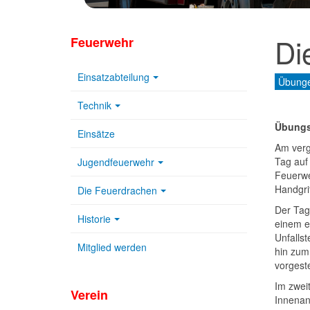
Di
Feuerwehr
Einsatzabteilung
Übung
Technik
Übungs
Einsätze
Am verg
Tag auf
Jugendfeuerwehr
Feuerweh
Handgri
Die Feuerdrachen
Der Tag
Historie
einem e
Unfalls
Mitglied werden
hin zum
vorgeste
Im zwei
Verein
Innenan