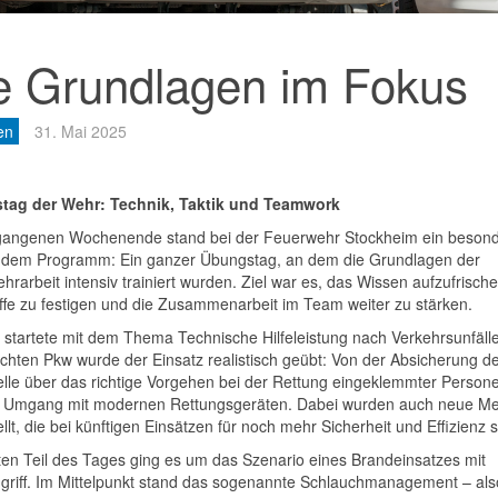
e Grundlagen im Fokus
en
31. Mai 2025
tag der Wehr: Technik, Taktik und Teamwork
angenen Wochenende stand bei der Feuerwehr Stockheim ein besond
 dem Programm: Ein ganzer Übungstag, an dem die Grundlagen der
rarbeit intensiv trainiert wurden. Ziel war es, das Wissen aufzufrische
ffe zu festigen und die Zusammenarbeit im Team weiter zu stärken.
 startete mit dem Thema Technische Hilfeleistung nach Verkehrsunfäll
chten Pkw wurde der Einsatz realistisch geübt: Von der Absicherung d
telle über das richtige Vorgehen bei der Rettung eingeklemmter Persone
 Umgang mit modernen Rettungsgeräten. Dabei wurden auch neue M
llt, die bei künftigen Einsätzen für noch mehr Sicherheit und Effizienz 
ten Teil des Tages ging es um das Szenario eines Brandeinsatzes mit
griff. Im Mittelpunkt stand das sogenannte Schlauchmanagement – als