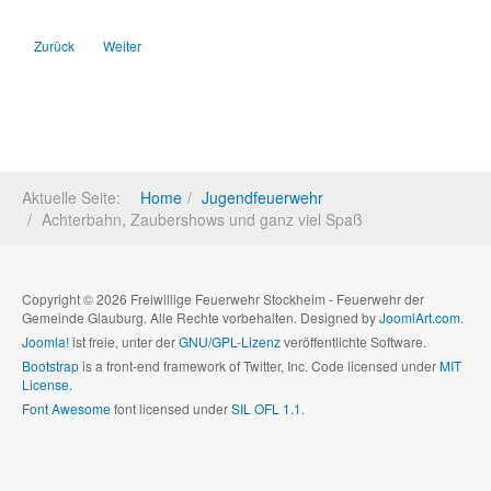
Vorheriger Beitrag: 24 Stunden voller Adrenalin und Herausforderung
Nächster Beitrag: Kreiszeltlager mal weiter weg
Zurück
Weiter
Aktuelle Seite:
Home
Jugendfeuerwehr
Achterbahn, Zaubershows und ganz viel Spaß
Copyright © 2026 Freiwillige Feuerwehr Stockheim - Feuerwehr der
Gemeinde Glauburg. Alle Rechte vorbehalten. Designed by
JoomlArt.com
.
Joomla!
ist freie, unter der
GNU/GPL-Lizenz
veröffentlichte Software.
Bootstrap
is a front-end framework of Twitter, Inc. Code licensed under
MIT
License.
Font Awesome
font licensed under
SIL OFL 1.1
.