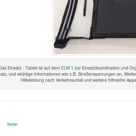
Das Einsatz - Tablet ist auf dem
ELW 1
zur Einsatzkoordination und Org
satz, und wichtige Informationen wie z.B. Straßensperrungen an. Weite
Hilfeleistung nach Verkehrsunfall und weitere hilfreiche Ap
ger Beitrag: Feuerwehrhaus
Nächster Beitrag: Fahrzeuge
Weiter