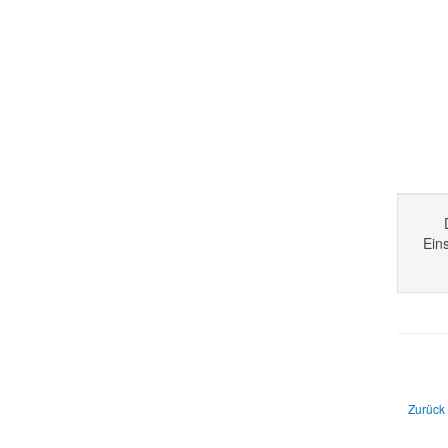
Ein
Vorheri
Zurück