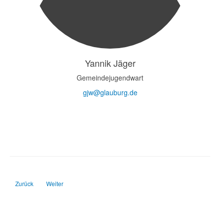
Yannik Jäger
Gemeindejugendwart
gjw@glauburg.de
Vorheriger Beitrag: Funktionsträger des Vereins
Nächster Beitrag: Funktionsträger der Wehr
Zurück
Weiter